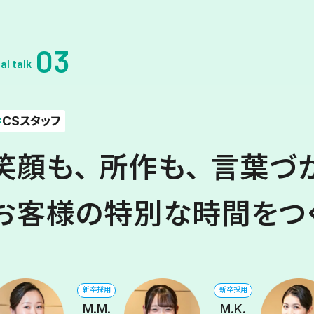
03
al talk
＃
CSスタッフ
笑顔も、所作も、言葉づ
お客様の特別な時間をつ
新卒採用
新卒採用
M.M.
M.K.