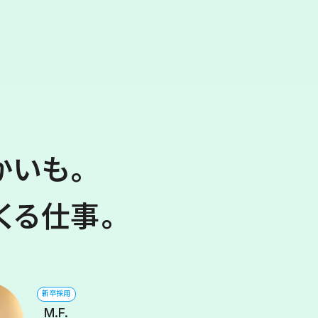
かいも。
くる仕事。
新卒採用
M.F.