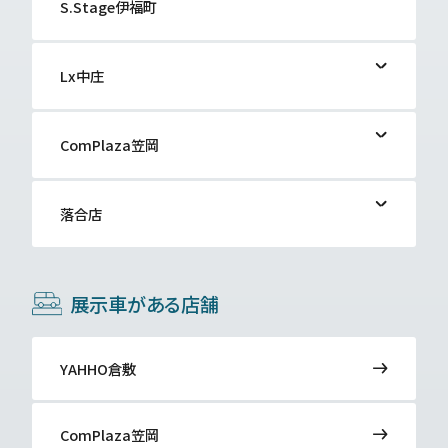
採用情報
S.Stage伊福町
Lx中庄
お問い合わせ
ComPlaza笠岡
ちゅまるのこと
LINEからラクラク入庫予約
落合店
オンライン相談
OKAYAMA TOYOPET TV
お支払いサポート
グループ会社
展示車がある店舗
愛車買取り
お知らせ
自動車保険
YAHHO倉敷
プライバシーポリシー
ComPlaza笠岡
カスタマーハラスメントに対する基本方針