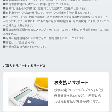
■車両本体価格にはオプション価格は含まれていません。
■保険料、税金（除く消費税）、登録料などの諸費用は別途申し受けます。
■自動車リサイクル法の施行により、リサイクル料金が別途必要となります。
■ボディカラーおよび内装色は撮影、表示画面の関係で実際の色とは異なって見えること
があります。また、実車においてもご覧になる環境（屋内外、光の角度等）により、ボディカラ
ーの見え方は異なります。
■写真は機能説明のために各ランプを点灯したものです。実際の走行状態を示すものでは
ありません。
■写真は機能説明のためにボディの一部を切断したカットモデルです。
■画面はハメ込み合成です。
■一部の写真は合成・イメージです。
ご購入をサポートするサービス
お支払いサポート
残価設定クレジット「eプラン」や「残
価据え置き払い」など、
ご希望に合
わせたお支払い方法が選べます。