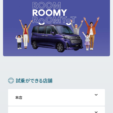
トヨタ認定中古車ショップ
その他のショップ
車検・点検
メンテナンスメニュー
エンジンオイルとタイヤ
メンテナンスパック
くまるのこと
岡山もりあげ隊
くまるのお仕事いろいろ
くまるの動画いろいろ
試乗ができる店舗
企業情報
本店