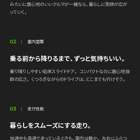
みたいに居心地のいいクルマが一緒なら、暮らしに笑顔が広が
営業時間外「事故・故障」受付
っていく。
室内空間
02
8
9
10
11
12
1
乗る前から降りるまで、ずっと気持ちいい。
店休日
店休日
店休日
店休日
店休日
店休日
イベント
イベント
イベント
イベント
イベント
イベント
乗り降りしやすい低床スライドドア。 コンパクトなのに居心地抜
日
日
日
日
日
日
月
月
月
月
月
月
火
火
火
火
火
火
水
水
水
水
水
水
木
木
木
木
木
木
金
金
金
金
金
金
土
土
土
土
土
土
群の広さ。 くつろぎながらのドライブは、どこまでも行けそう。
26
30
29
27
27
1
27
28
30
28
31
2
28
29
29
3
1
1
29
30
30
2
2
4
30
31
3
5
3
1
31
2
4
4
6
1
3
5
5
2
7
1
2
8
4
6
6
3
9
3
5
7
7
4
10
8
8
4
6
5
11
9
9
5
7
6
10
10
12
8
6
7
13
11
11
9
8
7
10
14
12
12
8
9
15
10
13
13
11
9
16
10
14
14
12
11
15
17
15
13
12
11
16
16
18
14
12
13
17
15
17
19
13
14
20
16
18
18
14
15
17
15
19
21
19
16
走行性能
03
22
20
20
16
18
17
23
17
21
19
21
18
24
22
22
20
18
19
23
25
23
20
19
21
24
24
22
26
20
21
23
25
25
27
22
21
24
22
26
28
26
23
暮らしをスムーズにする走り。
29
23
25
24
27
27
30
24
28
26
28
25
29
29
25
27
26
1
30
30
26
28
27
2
29
31
27
28
1
3
30
28
29
4
2
1
29
30
31
5
2
3
30
31
31
1
2
1
2
3
3
4
4
5
5
6
加速中も高速で走っているときも、室内は静か。 左右にふらつ