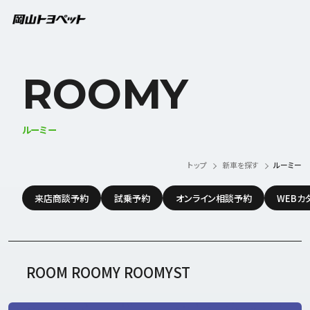
CLOSE
ROOMY
新車を探す
新車一覧
来店商談予約
試乗予約
ルーミー
トップ
新車を探す
ルーミー
中古車を探す
在庫車一覧
トヨタ認定中古車の魅力
来店商談予約
試乗予約
オンライン相談予約
WEBカ
店舗一覧
はじめての方へ
ボディコーティング
ROOM ROOMY ROOMYST
お店を探す
新車ショップ