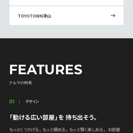
リコール情報
FD宣言
TOYOTOWN津山
利益相反管理方針
CSR
FEATURES
Brand Site
クルマの特長
デザイン
01
お車を手放す際の
所有権解除はこちら
「動ける広い部屋」を 持ち出そう。
もっとくつろげる。もっと積める。もっと賢く楽しめる。 お部屋