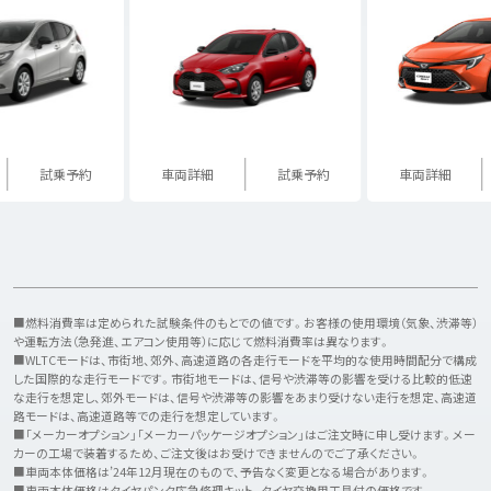
試乗予約
車両詳細
試乗予約
車両詳細
■燃料消費率は定められた試験条件のもとでの値です。お客様の使用環境（気象、渋滞等）
や運転方法（急発進、エアコン使用等）に応じて燃料消費率は異なります。
■WLTCモードは、市街地、郊外、高速道路の各走行モードを平均的な使用時間配分で構成
した国際的な走行モードです。市街地モードは、信号や渋滞等の影響を受ける比較的低速
な走行を想定し、郊外モードは、信号や渋滞等の影響をあまり受けない走行を想定、高速道
路モードは、高速道路等での走行を想定しています。
■「メーカーオプション」「メーカーパッケージオプション」はご注文時に申し受けます。メー
カーの工場で装着するため、ご注文後はお受けできませんのでご了承ください。
■車両本体価格は’24年12月現在のもので、予告なく変更となる場合があります。
■車両本体価格はタイヤパンク応急修理キット、タイヤ交換用工具付の価格です。